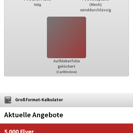
(Mesh)
500g
winddurchlässig
Aufkleberfolie
gelöchert
(CarWindow)
Großformat-Kalkulator
Aktuelle Angebote
5.000 Flyer